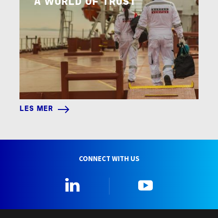
A WORLD OF TRUST
LES MER
CONNECT WITH US
Linkedin
YouTube