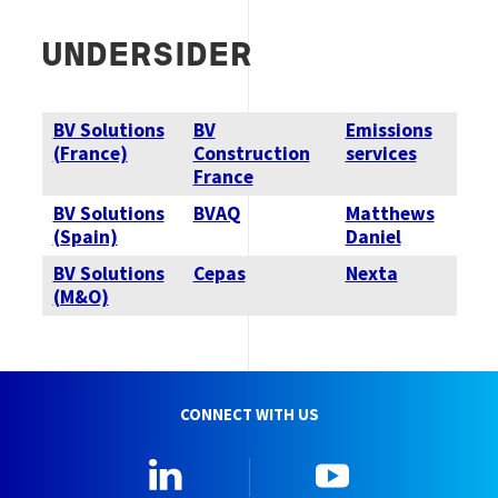
UNDERSIDER
BV Solutions
BV
Emissions
(France)
Construction
services
France
BV Solutions
BVAQ
Matthews
(Spain)
Daniel
BV Solutions
Cepas
Nexta
(M&O)
CONNECT WITH US
Linkedin
YouTube