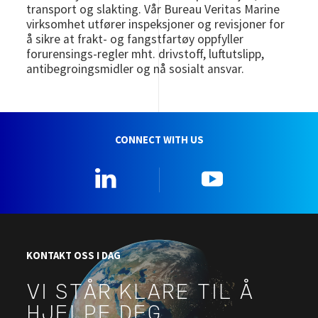
transport og slakting. Vår Bureau Veritas Marine
virksomhet utfører inspeksjoner og revisjoner for
å sikre at frakt- og fangstfartøy oppfyller
forurensings-regler mht. drivstoff, luftutslipp,
antibegroingsmidler og nå sosialt ansvar.
CONNECT WITH US
Linkedin
YouTube
KONTAKT OSS I DAG
VI STÅR KLARE TIL Å
HJELPE DEG